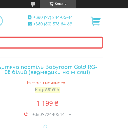
Кошик
+380 (97) 244-05-44
+380 (50) 578-84-69
ю
Дитяча постіль Babyroom Gold RG-
08 білий (ведмедики на місяці)
Немає в наявності
Код:
681905
1 199 ₴
+380972440544