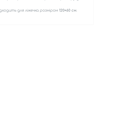
ідходить для ліжечка розміром
120×60 см
.