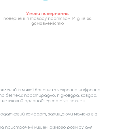
повернення товару протягом 14 днів
за
домовленістю
овлений із м’якої бавовни з яскравим цифровим
а безпеки: простирадло, підковдра, ковдра,
шеньковий органайзер та м’які захисні
 додатковий комфорт, захищаючи малюка від
 та пристрочені кишені різного розміру для