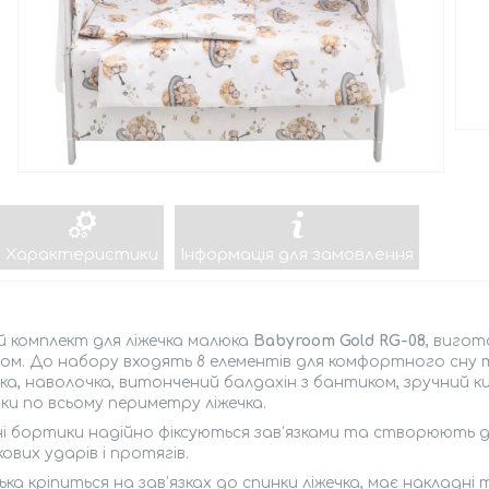
Характеристики
Інформація для замовлення
 комплект для ліжечка малюка
Babyroom Gold RG-08
, вигот
м. До набору входять 8 елементів для комфортного сну т
а, наволочка, витончений балдахін з бантиком, зручний ки
и по всьому периметру ліжечка.
ні бортики надійно фіксуються зав’язками та створюють
ових ударів і протягів.
ка кріпиться на зав’язках до спинки ліжечка, має накладні