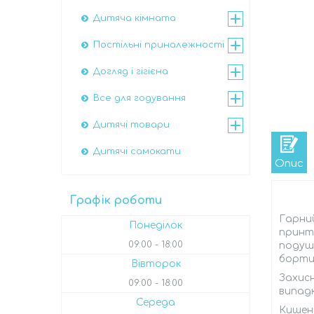
Дитяча кімната
Постільні приналежності
Догляд і гігієна
Все для годування
Дитячі товари
Дитячі самокати
Опис
Графік роботи
Гарний
Понеділок
принто
09:00
18:00
подушк
бортик
Вівторок
Захис
09:00
18:00
випадк
Середа
Кишень