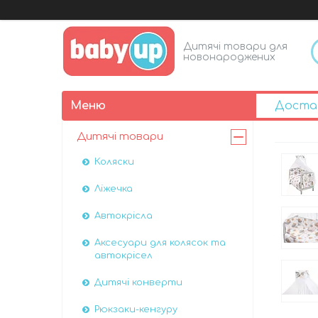
Дитячі товари для
новонароджених
Доста
Дитячі товари
Коляски
Ліжечка
Автокрісла
Аксесуари для колясок та
автокрісел
Дитячі конверти
Рюкзаки-кенгуру