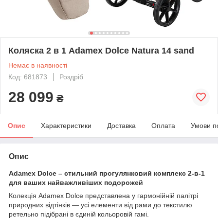
Коляска 2 в 1 Adamex Dolce Natura 14 sand
Немає в наявності
Код: 681873
Роздріб
28 099
₴
Опис
Характеристики
Доставка
Оплата
Умови п
Опис
Adamex Dolce – стильний прогулянковий комплекс 2-в-1
для ваших найважливіших подорожей
Колекція Adamex Dolce представлена у гармонійній палітрі
природних відтінків — усі елементи від рами до текстилю
ретельно підібрані в єдиній кольоровій гамі.