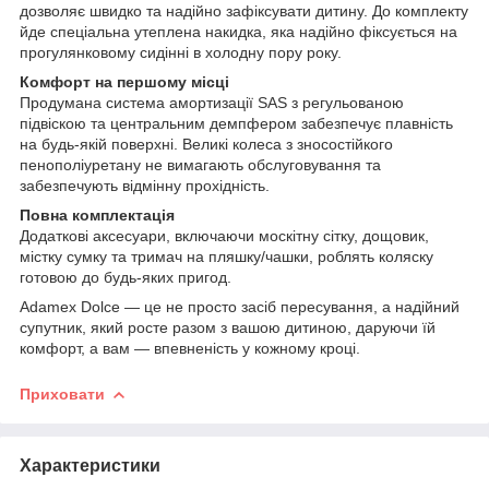
дозволяє швидко та надійно зафіксувати дитину. До комплекту
йде спеціальна утеплена накидка, яка надійно фіксується на
прогулянковому сидінні в холодну пору року.
Комфорт на першому місці
Продумана система амортизації SAS з регульованою
підвіскою та центральним демпфером забезпечує плавність
на будь-якій поверхні. Великі колеса з зносостійкого
пенополіуретану не вимагають обслуговування та
забезпечують відмінну прохідність.
Повна комплектація
Додаткові аксесуари, включаючи москітну сітку, дощовик,
містку сумку та тримач на пляшку/чашки, роблять коляску
готовою до будь-яких пригод.
Adamex Dolce — це не просто засіб пересування, а надійний
супутник, який росте разом з вашою дитиною, даруючи їй
комфорт, а вам — впевненість у кожному кроці.
Приховати
Характеристики