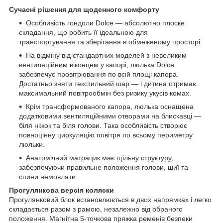
Сучасні рішення для щоденного комфорту
Особливість гондоли Dolce — абсолютно плоске
складання, що робить її ідеальною для
транспортування та зберігання в обмеженому просторі.
На відміну від стандартних моделей з невеликим
вентиляційним віконцем у капорі, люлька Dolce
забезпечує провітрювання по всій площі капора.
Достатньо зняти текстильний шар — і дитина отримає
максимальний повітрообмін без ризику укусів комах.
Крім трансформованого капора, люлька оснащена
додатковими вентиляційними отворами на блискавці —
біля ніжок та біля голови. Така особливість створює
повноцінну циркуляцію повітря по всьому периметру
люльки.
Анатомічний матрацик має щільну структуру,
забезпечуючи правильне положення голови, шиї та
спини немовляти.
Прогулянкова версія коляски
Прогулянковий блок встановлюється в двох напрямках і легко
складається разом з рамою, незалежно від обраного
положення. Магнітна 5-точкова пряжка ременів безпеки