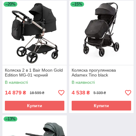
–20%
–15%
Коляска 2 в 1 Bair Moon Gold
Коляска прогулянкова
Edition MG-01 чорний
Adamex Tino black
В наявності
В наявності
14 879
4 538
₴
₴
18 599 ₴
5 339 ₴
Купити
Купити
–13%