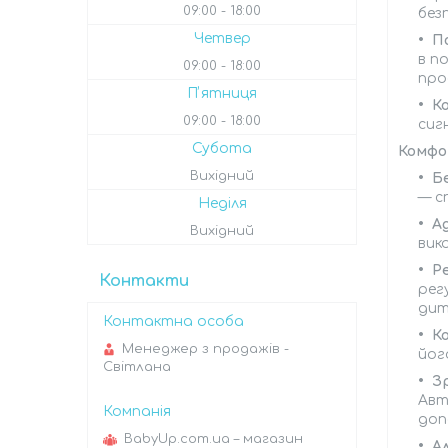
09:00
18:00
без
Четвер
П
в п
09:00
18:00
про
Пʼятниця
К
09:00
18:00
сиг
Субота
Комфо
Вихідний
Б
— с
Неділя
А
Вихідний
вик
Р
Контакти
рег
дит
К
Менеджер з продажів -
йог
Світлана
З
Авт
доп
BabyUp.com.ua – магазин
А