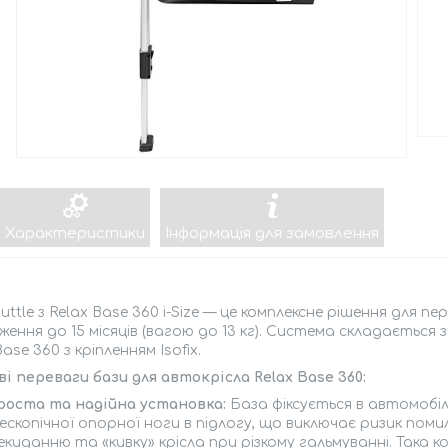
Характеристики
Інформація для замовлення
huttle з Relax Base 360 i-Size — це комплексне рішення для 
ення до 15 місяців (вагою до 13 кг). Система складається 
Base 360 з кріпленням Isofix.
і переваги бази для автокрісла Relax Base 360:
роста та надійна установка:
База фіксується в автомобіл
ескопічної опорної ноги в підлогу, що виключає ризик помил
екиданню та «кивку» крісла при різкому гальмуванні. Така 