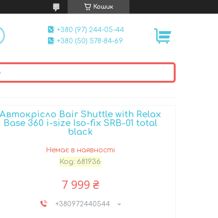
Кошик
+380 (97) 244-05-44
+380 (50) 578-84-69
ю
Автокрісло Bair Shuttle with Relax
Base 360 i-size Iso-fix SRB-01 total
black
Немає в наявності
Код:
681936
7 999 ₴
+380972440544