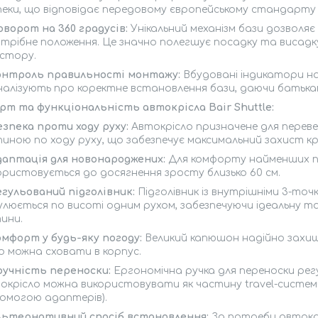
пеки, що відповідає передовому європейському стандарту R-1
оворот на 360 градусів:
Унікальний механізм бази дозволя
отрібне положення. Це значно полегшує посадку та висад
стору.
онтроль правильності монтажу:
Вбудовані індикатори на 
налізують про коректне встановлення бази, даючи батькам 
рт та функціональність автокрісла Bair Shuttle:
езпека проти ходу руху:
Автокрісло призначене для перев
пиною по ходу руху, що забезпечує максимальний захист к
даптація для новонароджених:
Для комфорту найменших пе
ористовується до досягнення зросту близько 60 см.
егульований підголівник:
Підголівник із внутрішніми 3-точ
улюється по висоті одним рухом, забезпечуючи ідеальну та
ини.
омфорт у будь-яку погоду:
Великий капюшон надійно захищ
о можна сховати в корпус.
ручність переноски:
Ергономічна ручка для переноски рег
окрісло можна використовувати як частину travel-системи
омогою адаптерів).
льтернативний спосіб встановлення:
За потреби автокрі