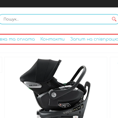
вка та оплата
Контакти
Запит на співпрац