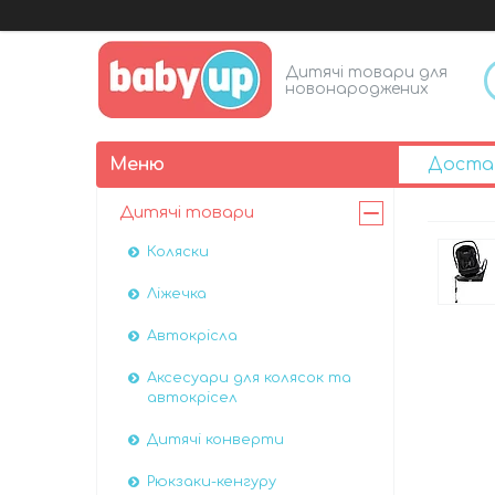
Дитячі товари для
новонароджених
Доста
Дитячі товари
Коляски
Ліжечка
Автокрісла
Аксесуари для колясок та
автокрісел
Дитячі конверти
Рюкзаки-кенгуру