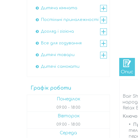
Дитяча кімната
Постільні приналежності
Догляд і гігієна
Все для годування
Дитячі товари
Дитячі самокати
Опис
Графік роботи
Bair S
Понеділок
народж
09:00
18:00
Relax 
Вівторок
Ключов
П
09:00
18:00
тел
Середа
пер