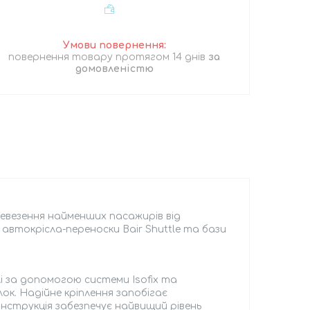
повернення товару протягом 14 днів
за
домовленістю
перевезення найменших пасажирів від
з автокрісла-переноски Bair Shuttle та бази
і за допомогою системи Isofix та
ок. Надійне кріплення запобігає
конструкція забезпечує найвищий рівень