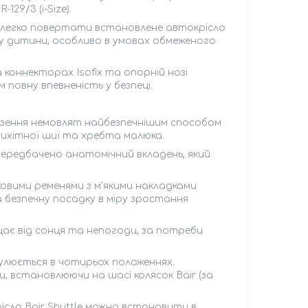
29/3 (i-Size).
є легко повертати встановлене автокрісло
ку дитини, особливо в умовах обмеженого
коннекторах Isofix та опорній нозі
повну впевненість у безпеці.
езення немовлят найбезпечнішим способом
рихітної шиї та хребта малюка.
редбачено анатомічний вкладень, який
ковими ременями з м'якими накладками
 безпечну посадку в міру зростання
ає від сонця та непогоди, за потреби
улюється в чотирьох положеннях.
, встановлюючи на шасі колясок Bair (за
сло Bair Shuttle можна встановити в