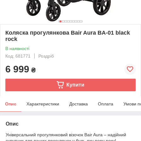
Коляска прогулянкова Bair Aura BA-01 black
rock
В наявності
Код: 681771
Роздріб
6 999
₴
Купити
Опис
Характеристики
Доставка
Оплата
Умови п
Опис
Універсальний прогулянковий візочок Bair Aura – надійний
супутник для ваших прогулянок у будь-яку пору року!