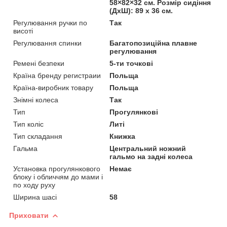
58×82×32 см. Розмір сидіння
(ДхШ): 89 х 36 см.
Регулювання ручки по
Так
висоті
Регулювання спинки
Багатопозиційна плавне
регулювання
Ремені безпеки
5-ти точкові
Країна бренду регистраии
Польща
Країна-виробник товару
Польща
Знімні колеса
Так
Тип
Прогулянкові
Тип коліс
Литі
Тип складання
Книжка
Гальма
Центральний ножний
гальмо на задні колеса
Установка прогулянкового
Немає
блоку і обличчям до мами і
по ходу руху
Ширина шасі
58
Приховати