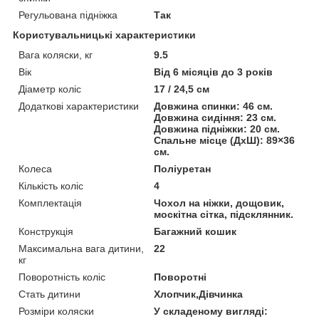
Регульована підніжка
Так
Користувальницькі характеристики
Вага коляски, кг
9.5
Вік
Від 6 місяців до 3 років
Діаметр коліс
17 / 24,5 см
Додаткові характеристики
Довжина спинки: 46 см.
Довжина сидіння: 23 см.
Довжина підніжки: 20 см.
Спальне місце (ДхШ): 89×36
см.
Колеса
Поліуретан
Кількість коліс
4
Комплектація
Чохол на ніжки, дощовик,
москітна сітка, підсклянник.
Конструкція
Багажний кошик
Максимальна вага дитини,
22
кг
Поворотність коліс
Поворотні
Стать дитини
Хлопчик,Дівчинка
Розміри коляски
У складеному вигляді: