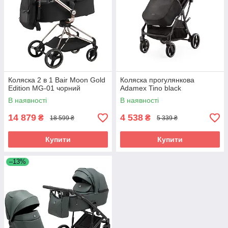
Коляска 2 в 1 Bair Moon Gold
Коляска прогулянкова
Edition MG-01 чорний
Adamex Tino black
В наявності
В наявності
14 879
4 538
₴
₴
18 599 ₴
5 339 ₴
Купити
Купити
–13%