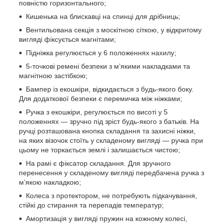
повністю горизонтального;
Кишенька на блискавці на спинці для дрібниць;
Вентильована секція з москітною сіткою, у відкритому
вигляді фіксується магнітами;
Підніжка регулюється у 6 положеннях нахилу;
5-точкові ремені безпеки з м’якими накладками та
магнітною застібкою;
Бампер із екошкіри, відкидається з будь-якого боку.
Для додаткової безпеки є перемичка між ніжками;
Ручка з екошкіри, регулюється по висоті у 5
положеннях — зручно під зріст будь-якого з батьків. На
ручці розташована кнопка складання та захисні ніжки,
на яких візочок стоїть у складеному вигляді — ручка при
цьому не торкається землі і залишається чистою;
На рамі є фіксатор складання. Для зручного
перенесення у складеному вигляді передбачена ручка з
м’якою накладкою;
Колеса з протектором, не потребують підкачування,
стійкі до стирання та перепадів температур;
Амортизація у вигляді пружин на кожному колесі,