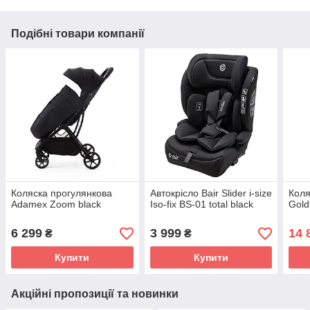
Подібні товари компанії
Коляска прогулянкова
Автокрісло Bair Slider i-size
Коля
Adamex Zoom black
Iso-fix BS-01 total black
Gold
6 299
3 999
14 
₴
₴
Купити
Купити
Акційні пропозиції та новинки