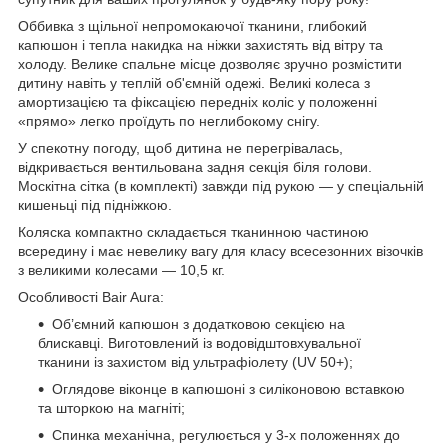
Оббивка з щільної непромокаючої тканини, глибокий
капюшон і тепла накидка на ніжки захистять від вітру та
холоду. Велике спальне місце дозволяє зручно розмістити
дитину навіть у теплій об'ємній одежі. Великі колеса з
амортизацією та фіксацією передніх коліс у положенні
«прямо» легко проїдуть по неглибокому снігу.
У спекотну погоду, щоб дитина не перегрівалась,
відкривається вентильована задня секція біля голови.
Москітна сітка (в комплекті) завжди під рукою — у спеціальній
кишеньці під підніжкою.
Коляска компактно складається тканинною частиною
всередину і має невелику вагу для класу всесезонних візочків
з великими колесами — 10,5 кг.
Особливості Bair Aura:
Об’ємний капюшон з додатковою секцією на
блискавці. Виготовлений із водовідштовхувальної
тканини із захистом від ультрафіолету (UV 50+);
Оглядове віконце в капюшоні з силіконовою вставкою
та шторкою на магніті;
Спинка механічна, регулюється у 3-х положеннях до