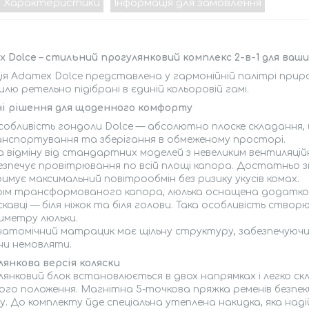
Характеристики
Інформація для замовлення
 Dolce – стильний прогулянковий комплекс 2-в-1 для ва
ія Adamex Dolce представлена у гармонійній палітрі приро
лю ретельно підібрані в єдиній кольоровій гамі.
ні рішення для щоденного комфорту
собливість гондоли Dolce — абсолютно плоске складання, 
нспортування та зберігання в обмеженому просторі.
 відміну від стандартних моделей з невеликим вентиляційни
езпечує провітрювання по всій площі капора. Достатньо 
имує максимальний повітрообмін без ризику укусів комах.
рім трансформованого капора, люлька оснащена додатко
скавці — біля ніжок та біля голови. Така особливість створ
иметру люльки.
натомічний матрацик має щільну структуру, забезпечуючи
ни немовляти.
янкова версія коляски
янковий блок встановлюється в двох напрямках і легко ск
го положення. Магнітна 5-точкова пряжка ременів безпек
. До комплекту йде спеціальна утеплена накидка, яка наді