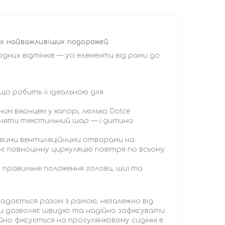
ших найважливіших подорожей
дних відтінків — усі елементи від рами до
що робить її ідеальною для
м віконцем у капорі, люлька Dolce
зняти текстильний шар — і дитина
вими вентиляційними отворами на
ює повноцінну циркуляцію повітря по всьому
 правильне положення голови, шиї та
ладається разом з рамою, незалежно від
и дозволяє швидко та надійно зафіксувати
йно фіксується на прогулянковому сидінні в