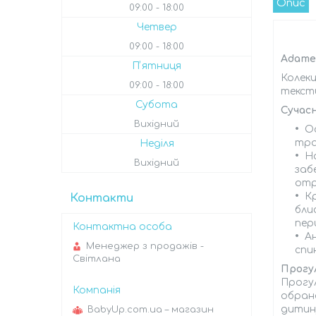
Опис
09:00
18:00
Четвер
09:00
18:00
Adamex
Пʼятниця
Колекц
09:00
18:00
тексти
Субота
Сучас
Вихідний
О
тра
Неділя
На
Вихідний
заб
отр
К
Контакти
бли
пер
А
Менеджер з продажів -
спи
Світлана
Прогул
Прогул
обрано
дитину
BabyUp.com.ua – магазин