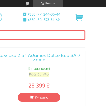
Кошик
+380 (97) 244-05-44
+380 (50) 578-84-69
ю
Коляска 2 в 1 Adamex Dolce Eco SA-7
лате
В наявності
Код:
681943
28 399 ₴
Купити