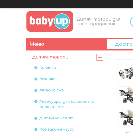
Дитячі товари для
новонароджених
Доста
Дитячі товари
Коляски
Ліжечка
Автокрісла
Аксесуари для колясок та
автокрісел
Дитячі конверти
Рюкзаки-кенгуру