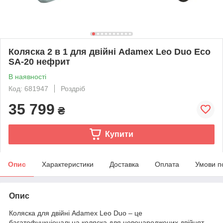
Коляска 2 в 1 для двійні Adamex Leo Duo Eco
SA-20 нефрит
В наявності
Код: 681947
Роздріб
35 799
₴
Купити
Опис
Характеристики
Доставка
Оплата
Умови п
Опис
Коляска для двійні Adamex Leo Duo – це
багатофункціональна коляска для новонароджених двійнят.