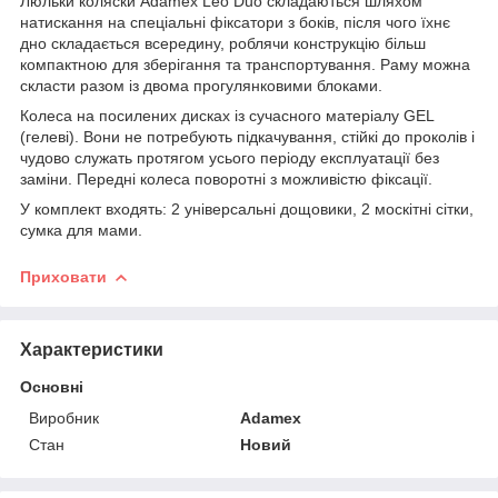
Люльки коляски Adamex Leo Duo складаються шляхом
натискання на спеціальні фіксатори з боків, після чого їхнє
дно складається всередину, роблячи конструкцію більш
компактною для зберігання та транспортування. Раму можна
скласти разом із двома прогулянковими блоками.
Колеса на посилених дисках із сучасного матеріалу GEL
(гелеві). Вони не потребують підкачування, стійкі до проколів і
чудово служать протягом усього періоду експлуатації без
заміни. Передні колеса поворотні з можливістю фіксації.
У комплект входять: 2 універсальні дощовики, 2 москітні сітки,
сумка для мами.
Приховати
Характеристики
Основні
Виробник
Adamex
Стан
Новий