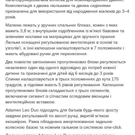
Комплектація з двома люльками та двома сидіннями
призначена для використання від народження малюків до 3–4
років.
Малюки лежать у зручних спальних блоках, кожен з яких
важить 3,8 кг, з внутрішнім оздобленням із м'якої бавовни та
знімними чохлами на матрациках для зручного прання.
Люльки оснащені регульованою вентиляцією в основі та
узголів’ї, а їхні капюшони налаштовуються в 7 положеннях і
мають вбудовані ручки для перенесення.
Два повністю автономних прогулянкових блоки регулюються
незалежно один від одного відповідно до потреб кожної
дитини та призначені для дітей від 6 місяців до 3 років.
Спинки налаштовуються в трьох положеннях до кута 175
градусів, а підніжки мають 5 рівнів регулювання. Капюшони
прогулянкових блоків складаються з трьох сегментів,
включаючи сегмент із сітчастим оглядовим віконцем і
вентиляційною вставкою.
Adamex Leo Duo підходить для батьків будь-якого зросту
завдяки регульованій по висоті ручці, вкритій м'якою
екошкірою. Рама обладнана амортизованою задньою
колесною базою та ножним гальмом із системою one-click.