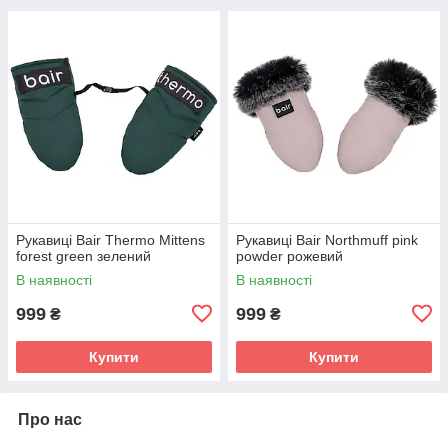
Рукавиці Bair Thermo Mittens
Рукавиці Bair Northmuff pink
forest green зелений
powder рожевий
В наявності
В наявності
999
999
₴
₴
Купити
Купити
Про нас