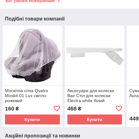
Всі умови повернення
Подібні товари компанії
Москітна сітка Qvatro
Аксесуари для коляски
Сумк
Moskit-01 Lux світло-
Bair Стіл для коляски
Aura
рожевий
Electra white білий
160
468
₴
₴
449
Купити
Купити
Акційні пропозиції та новинки