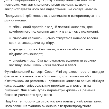
повторює контури спального місця люльки, дозволяє
використовувати його без підвертання і не сковує малюка.
Продуманий крій конверта, з можливістю використовувати в
різних умовах:
збільшений простір в задній частині конверта, для
комфортного положення дитини в сидячому положенні;
глибокий капюшон щільно стягується навколо голови
крихти, захищаючи від вітру;
три двосторонні блискавки, повністю або частково
відкривають конверт;
спеціальні застібки допомагають відвернути верхню
частину, залишивши ніжки малюка в теплі.
Функціональний конверт Cocon Mini однаково просто і швидко
фіксується в автокріслі або колясці, триточковими або
п’ятиточковими ременями. Кріплення конверта займе мінімум
часу, завдяки універсальним прорізам для ременів на
липучках. Для візків Cybex параметри кріплення ременів
безпеки уточнюйте додатково.
Надійна теплоізоляція зігріє малюка навіть у найлютіші зими.
Його зовнішня тканина виконана з ветронепродувного