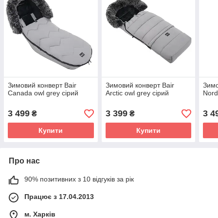
Зимовий конверт Bair
Зимовий конверт Bair
Зимо
Canada owl grey сірий
Arctic owl grey сірий
Nord
3 499
3 399
3 4
₴
₴
Купити
Купити
Про нас
90% позитивних з 10 відгуків за рік
Працює з 17.04.2013
м. Харків