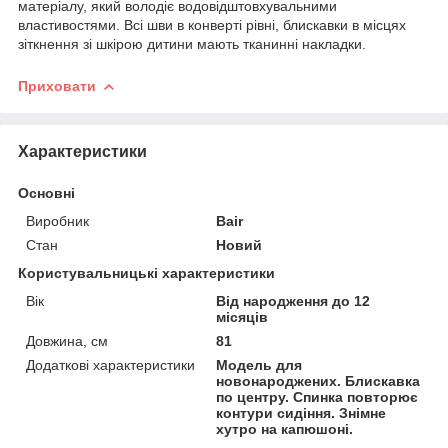
матеріалу, який володіє водовідштовхувальними
властивостями. Всі шви в конверті рівні, блискавки в місцях
зіткнення зі шкірою дитини мають тканинні накладки.
Приховати
Характеристики
Основні
Виробник
Bair
Стан
Новий
Користувальницькі характеристики
Вік
Від народження до 12
місяців
Довжина, см
81
Додаткові характеристики
Модель для
новонароджених. Блискавка
по центру. Спинка повторює
контури сидіння. Знімне
хутро на капюшоні.