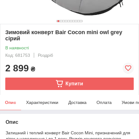
Зимовий конверт Bair Cocon mini owl grey
сірий
В наявності
Код: 681753
Роздріб
2 899
₴
Купити
Опис
Характеристики
Доставка
Оплата
Умови п
Опис
Затишний і теплий конверт Bair Cocon Mini, призначений для
діток з народження і до 1 року. Розмір конверта повністю