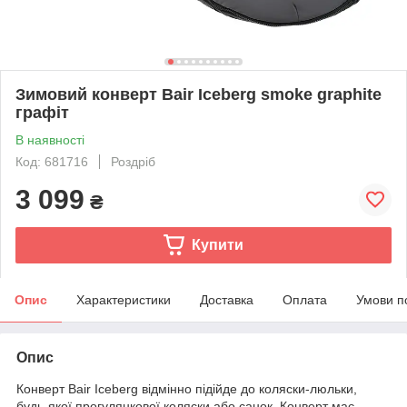
Зимовий конверт Bair Iceberg smoke graphite
графіт
В наявності
Код: 681716
Роздріб
3 099
₴
Купити
Опис
Характеристики
Доставка
Оплата
Умови п
Опис
Конверт Bair Iceberg відмінно підійде до коляски-люльки,
будь-якої прогулянкової коляски або санок. Конверт має