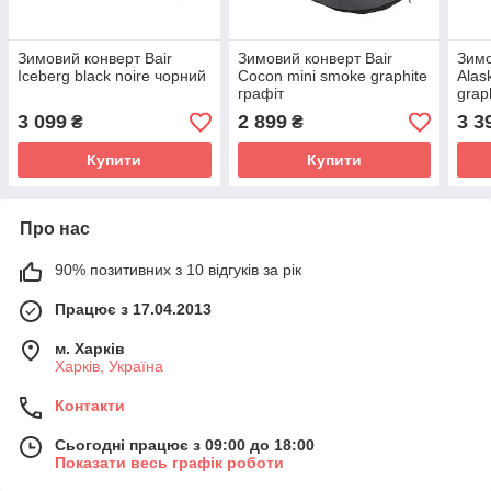
Зимовий конверт Bair
Зимовий конверт Bair
Зимо
Iceberg black noire чорний
Cocon mini smoke graphite
Alas
графіт
grap
3 099
2 899
3 3
₴
₴
Купити
Купити
Про нас
90% позитивних з 10 відгуків за рік
Працює з 17.04.2013
м. Харків
Харків, Україна
Контакти
Сьогодні працює з 09:00 до 18:00
Показати весь графік роботи