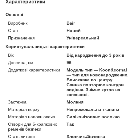
Характеристики
Основні
Виробник
Bair
Стан
Новий
Призначення
Універсальний
Користувальницькі характеристики
Вік
Від народження до 3 років
Довжина, см
96
Додаткові характеристики
Модель тип — Koon&cornal
— тип для новонароджених.
Блискавка по центру.
Спинка повторює контури
сидіння. Знімне хутро на
капюшоні.
Застежка
Молния
Матеріал верху
Непромокальна тканина
Матеріал наповнювача
Силіконізоване волокно
Отвори для 5-крапкових
Так
ременів безпеки
Стать дитини
Хлопчик,Дівчинка