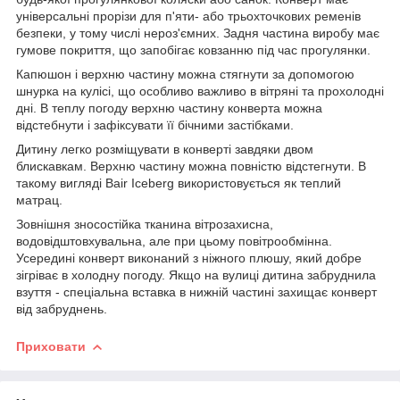
універсальні прорізи для п'яти- або трьохточкових ременів
безпеки, у тому числі нероз'ємних. Задня частина виробу має
гумове покриття, що запобігає ковзанню під час прогулянки.
Капюшон і верхню частину можна стягнути за допомогою
шнурка на кулісі, що особливо важливо в вітряні та прохолодні
дні. В теплу погоду верхню частину конверта можна
відстебнути і зафіксувати її бічними застібками.
Дитину легко розміщувати в конверті завдяки двом
блискавкам. Верхню частину можна повністю відстегнути. В
такому вигляді Bair Iceberg використовується як теплий
матрац.
Зовнішня зносостійка тканина вітрозахисна,
водовідштовхувальна, але при цьому повітрообмінна.
Усередині конверт виконаний з ніжного плюшу, який добре
зігріває в холодну погоду. Якщо на вулиці дитина забруднила
взуття - спеціальна вставка в нижній частині захищає конверт
від забруднень.
Приховати