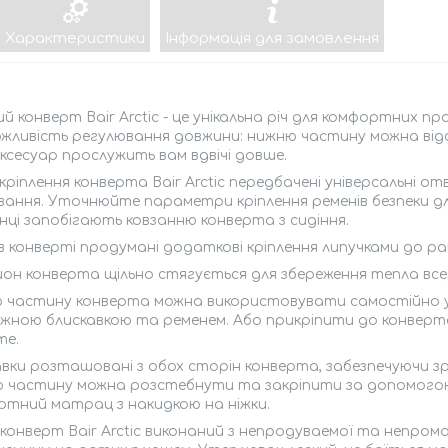
Характеристики
Інформація для замовлення
й конверт Bair Arctic - це унікальна річ для комфортних пр
жливість регулювання довжини: нижню частину можна від
ксесуар прослужить вам вдвічі довше.
кріплення конверта Bair Arctic передбачені універсальні от
ання. Уточнюйте параметри кріплення ременів безпеки для
нці запобігають ковзанню конверта з сидіння.
в конверті продумані додаткові кріплення липучками до ра
он конверта щільно стягується для збереження тепла все
 частину конверта можна використовувати самостійно у 
жною блискавкою та ременем. Або прикріпити до конверт
те.
вки розташовані з обох сторін конверта, забезпечуючи з
ю частину можна розстебнути та закріпити за допомогою
ртний матрац з накидкою на ніжки.
 конверт Bair Arctic виконаний з непродуваемої та непром