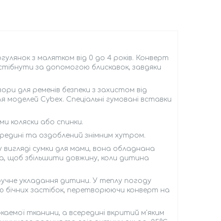
огулянок з малятком від 0 до 4 років. Конверт
стібнути за допомогою блискавок, завдяки
вори для ременів безпеки з захистом від
 моделей Cybex. Спеціальні гумовані вставки
ми коляски або спинки.
редині та оздоблений знімним хутром.
вигляді сумки для мами, вона обладнана
а, щоб збільшити довжину, коли дитина
ручне укладання дитини. У теплу погоду
 бічних застібок, перетворюючи конверт на
окаемої тканини, а всередині вкритий м'яким