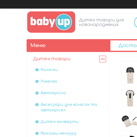
Дитячі товари для
новонароджених
Доста
Дитячі товари
Коляски
Ліжечка
Автокрісла
Аксесуари для колясок та
автокрісел
Дитячі конверти
Рюкзаки-кенгуру