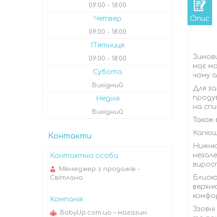
09:00
18:00
Опис
Четвер
09:00
18:00
Пʼятниця
Зимови
09:00
18:00
має мо
Субота
чому а
Вихідний
Для за
продув
Неділя
на спи
Вихідний
Також 
Капюш
Контакти
Нижню
незале
вирос
Менеджер з продажів -
Блиска
Світлана
верхн
комфо
Ззовні
BabyUp.com.ua – магазин