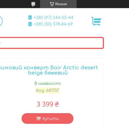
Кошик
+380 (97) 244-05-44
+380 (50) 578-84-69
ю
Зимовий конверт Bair Arctic desert
beige бежевий
В наявності
Код:
681737
3 399 ₴
Купити