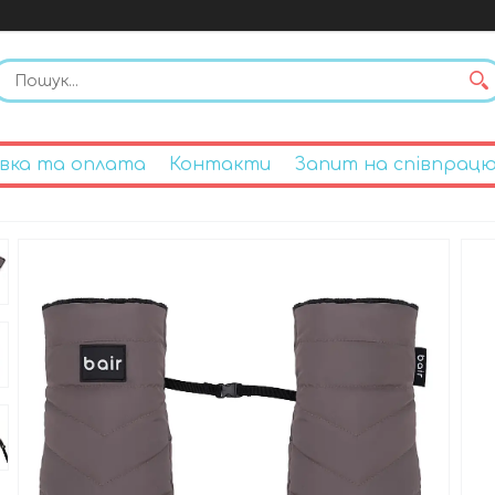
вка та оплата
Контакти
Запит на співпрац