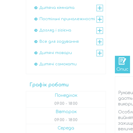
Дитяча кімната
Постільні приналежності
Догляд і гігієна
Все для годування
Дитячі товари
Дитячі самокати
Опис
Графік роботи
Рукави
Понеділок
дасть 
09:00
18:00
викори
Вівторок
Особли
вийнят
09:00
18:00
захища
Середа
величе