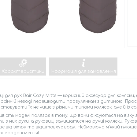
Характеристики
Інформація для замовлення
ці для рук Bair Cozy Mitts — корисний аксесуар для коляски, я
осінній негоді перешкодити прогулянкам з дитиною. Прос
стовувати їх не лише з різними типами колясок, але й із са
вість моделі полягає в тому, що вони фіксуються на візк
и з них руки, а рукавиці залишаться на ручці коляски. Рукав
є від вітру та відштовхує воду. Неймовірно м'який плюш
зне задоволення!