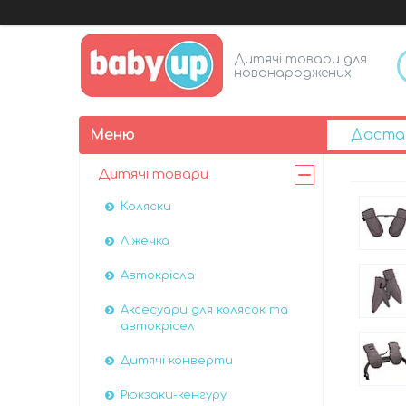
Дитячі товари для
новонароджених
Доста
Дитячі товари
Коляски
Ліжечка
Автокрісла
Аксесуари для колясок та
автокрісел
Дитячі конверти
Рюкзаки-кенгуру