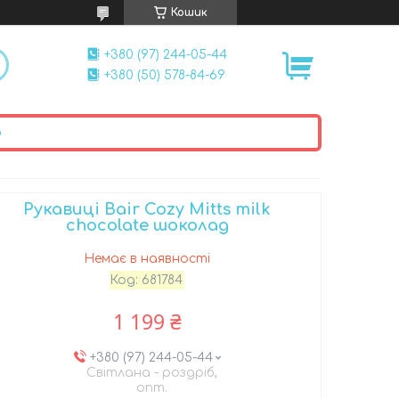
Кошик
+380 (97) 244-05-44
+380 (50) 578-84-69
ю
Рукавиці Bair Cozy Mitts milk
chocolate шоколад
Немає в наявності
Код:
681784
1 199 ₴
+380 (97) 244-05-44
Світлана - роздріб,
опт.