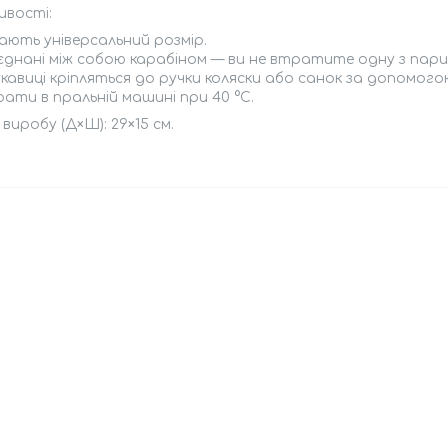
ивості:
ають універсальний розмір.
'єднані між собою карабіном — ви не втратите одну з пари
кавиці кріпляться до ручки коляски або санок за допомогою
ати в пральній машині при 40 °C.
 виробу (Д×Ш): 29×15 см.