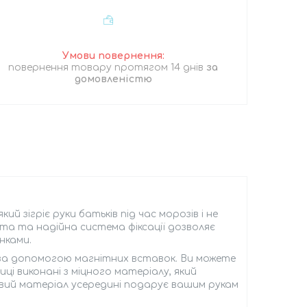
повернення товару протягом 14 днів
за
домовленістю
кий зігріє руки батьків під час морозів і не
та та надійна система фіксації дозволяє
нками.
у за допомогою магнітних вставок. Ви можете
иці виконані з міцного матеріалу, який
евий матеріал усередині подарує вашим рукам