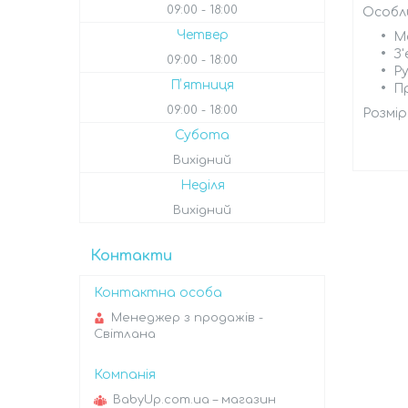
09:00
18:00
Особл
Четвер
М
З
09:00
18:00
Ру
Пʼятниця
Пр
09:00
18:00
Розмір
Субота
Вихідний
Неділя
Вихідний
Контакти
Менеджер з продажів -
Світлана
BabyUp.com.ua – магазин