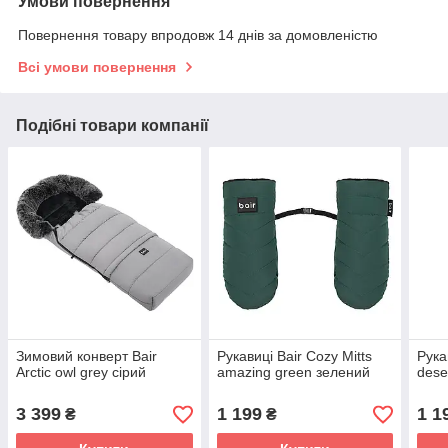
Умови повернення
Повернення товару впродовж 14 днів за домовленістю
Всі умови повернення
Подібні товари компанії
Зимовий конверт Bair
Рукавиці Bair Cozy Mitts
Рука
Arctic owl grey сірий
amazing green зелений
dese
3 399
1 199
1 1
₴
₴