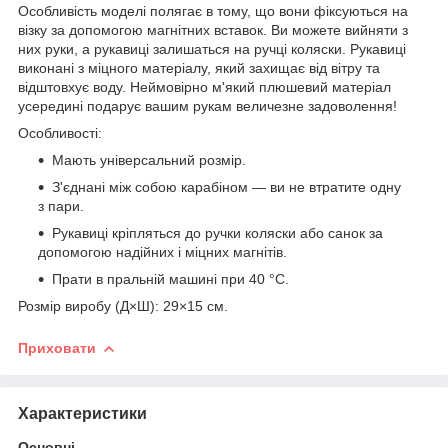
Особливість моделі полягає в тому, що вони фіксуються на
візку за допомогою магнітних вставок. Ви можете вийняти з
них руки, а рукавиці залишаться на ручці коляски. Рукавиці
виконані з міцного матеріалу, який захищає від вітру та
відштовхує воду. Неймовірно м'який плюшевий матеріал
усередині подарує вашим рукам величезне задоволення!
Особливості:
Мають універсальний розмір.
З'єднані між собою карабіном — ви не втратите одну
з пари.
Рукавиці кріпляться до ручки коляски або санок за
допомогою надійних і міцних магнітів.
Прати в пральній машині при 40 °C.
Розмір виробу (Д×Ш): 29×15 см.
Приховати
Характеристики
Основні