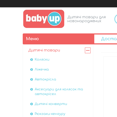
Дитячі товари для
новонароджених
Доста
Дитячі товари
Коляски
Ліжечка
Автокрісла
Аксесуари для колясок та
автокрісел
Дитячі конверти
Рюкзаки-кенгуру