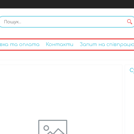
вка та оплата
Контакти
Запит на співпрац
С