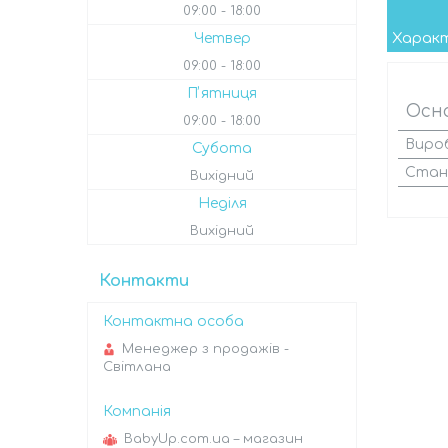
09:00
18:00
Харак
Четвер
09:00
18:00
Пʼятниця
Осн
09:00
18:00
Виро
Субота
Стан
Вихідний
Неділя
Вихідний
Контакти
Менеджер з продажів -
Світлана
BabyUp.com.ua – магазин