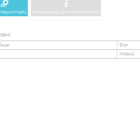
теристики
Інформація для замовлення
овні
бник
Bair
Новий