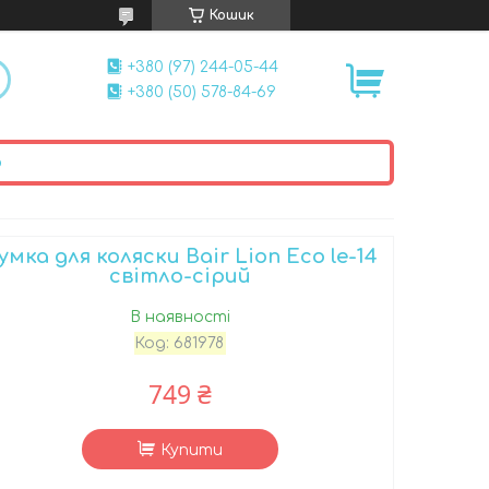
Кошик
+380 (97) 244-05-44
+380 (50) 578-84-69
ю
умка для коляски Bair Lion Eco le-14
світло-сірий
В наявності
Код:
681978
749 ₴
Купити