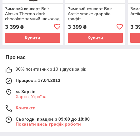
Зимовий конверт Bair
Зимовий конверт Bair
Зимо
Alaska Thermo dark
Arctic smoke graphite
Arct
chocolate темний шоколад
графіт
3 399
3 399
3 3
₴
₴
Купити
Купити
Про нас
90% позитивних з 10 відгуків за рік
Працює з 17.04.2013
м. Харків
Харків, Україна
Контакти
Сьогодні працює з 09:00 до 18:00
Показати весь графік роботи