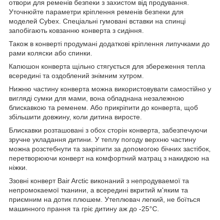
отвори для ременів безпеки з захистом від продування.
Уточнюйте параметри кріплення ременів безпеки для
моделей Cybex. Спеціальні гумовані вставки на спинці
запобігають ковзанню конверта з сидіння.
Також в конверті продумані додаткові кріплення липучками до
рами коляски або спинки.
Капюшон конверта щільно стягується для збереження тепла
всередині та оздоблений знімним хутром.
Нижню частину конверта можна використовувати самостійно у
вигляді сумки для мами, вона обладнана незалежною
блискавкою та ременем. Або прикріпити до конверта, щоб
збільшити довжину, коли дитина виросте.
Блискавки розташовані з обох сторін конверта, забезпечуючи
зручне укладання дитини. У теплу погоду верхню частину
можна розстебнути та закріпити за допомогою бічних застібок,
перетворюючи конверт на комфортний матрац з накидкою на
ніжки.
Ззовні конверт Bair Arctic виконаний з непродуваемої та
непромокаемої тканини, а всередині вкритий м'яким та
приємним на дотик плюшем. Утеплювач легкий, не боїться
машинного прання та гріє дитину аж до -25°C.