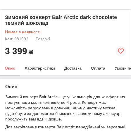
Зимовий конверт Bair Arctic dark сhocolate
темний шоколад
Немає в наявності
Код: 681992
Роздріб
3 399
₴
Опис
Характеристики
Доставка
Оплата
Умови п
Опис
Зимовий конверт Bair Arctic - це унікальна річ для комфортних
прогулянок з малятком від 0 до 4 років. Конверт має
можливість регулювання довжини: нижню частину можна
відстібнути за допомогою блискавок, завдяки чому аксесуар
прослужить вам вдвічі довше.
Для закріплення конверта Bair Arctic передбачені універсальні