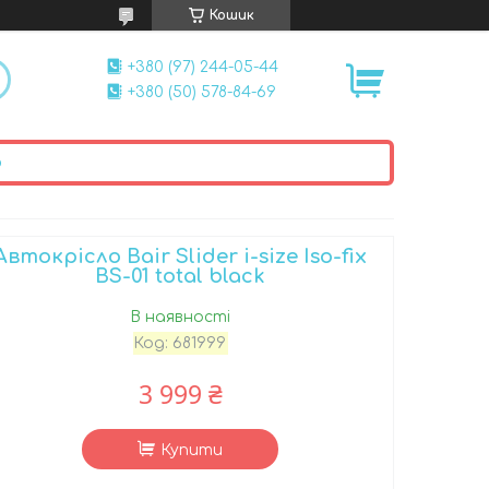
Кошик
+380 (97) 244-05-44
+380 (50) 578-84-69
ю
Автокрісло Bair Slider i-size Iso-fix
BS-01 total black
В наявності
Код:
681999
3 999 ₴
Купити