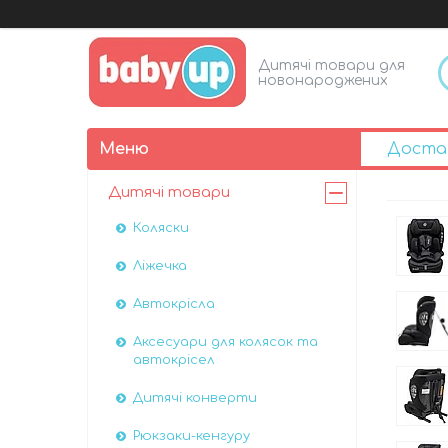
Дитячі товари для
новонароджених
Доста
Дитячі товари
Коляски
Ліжечка
Автокрісла
Аксесуари для колясок та
автокрісел
Дитячі конверти
Рюкзаки-кенгуру