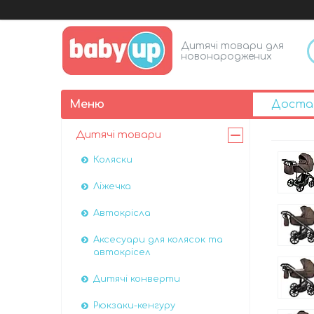
Дитячі товари для
новонароджених
Доста
Дитячі товари
Коляски
Ліжечка
Автокрісла
Аксесуари для колясок та
автокрісел
Дитячі конверти
Рюкзаки-кенгуру