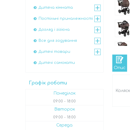
Дитяча кімната
Постільні приналежності
Догляд і гігієна
Все для годування
Дитячі товари
Дитячі самокати
Опис
Графік роботи
Коляск
Понеділок
09:00
18:00
Вівторок
09:00
18:00
Середа