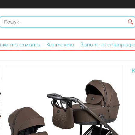
вка та оплата
Контакти
Запит на співпрац
К