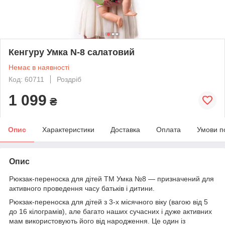
Кенгуру Умка N-8 салатовий
Немає в наявності
Код: 60711
Роздріб
1 099
₴
Опис
Характеристики
Доставка
Оплата
Умови п
Опис
Рюкзак-переноска для дітей ТМ Умка №8 — призначений для
активного проведення часу батьків і дитини.
Рюкзак-переноска для дітей з 3-х місячного віку (вагою від 5
до 16 кілограмів), але багато наших сучасних і дуже активних
мам використовують його від народження. Це один із