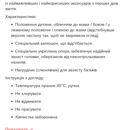
із найважливіших і найкорисніших аксесуарів з перших днів
життя.
Характеристики:
Положення дитини: обличчям до мами / боком / у
лежачому положенні / спиною до мами (відстебнувши
верхню частину так, щоб не закривала огляд).
Спеціальний капюшон, що відстібається.
Спеціально укріплена опора забезпечує надійний
захист головки, оберігаючи від неконтрольованих
нахилів.
Нагрудник (слюнявчик) для захисту батьків.
Інструкція з догляду:
Температура прання 40°C, ручна.
Не хлорувати.
Не віджимати.
Не прасувати.
Хімчистка заборонена.
Приховати