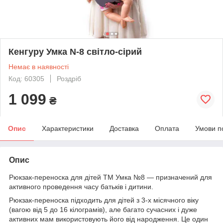
Кенгуру Умка N-8 світло-сірий
Немає в наявності
Код: 60305
Роздріб
1 099
₴
Опис
Характеристики
Доставка
Оплата
Умови п
Опис
Рюкзак-переноска для дітей ТМ Умка №8 — призначений для
активного проведення часу батьків і дитини.
Рюкзак-переноска підходить для дітей з 3-х місячного віку
(вагою від 5 до 16 кілограмів), але багато сучасних і дуже
активних мам використовують його від народження. Це один