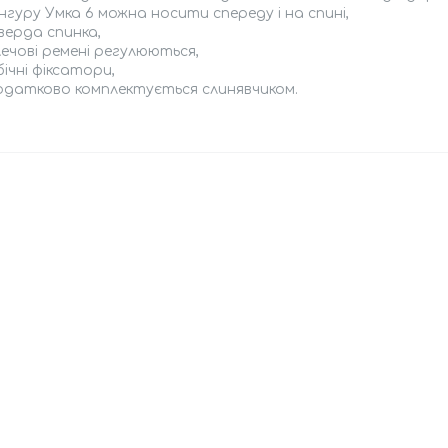
нгуру Умка 6 можна носити спереду і на спині,
верда спинка,
ечові ремені регулюються,
бічні фіксатори,
одатково комплектується слинявчиком.