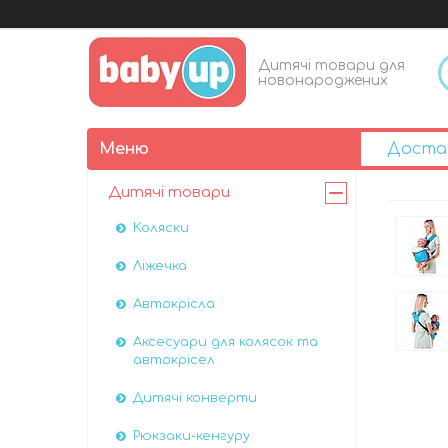
Дитячі товари для
новонароджених
Доста
Дитячі товари
Коляски
Ліжечка
Автокрісла
Аксесуари для колясок та
автокрісел
Дитячі конверти
Рюкзаки-кенгуру