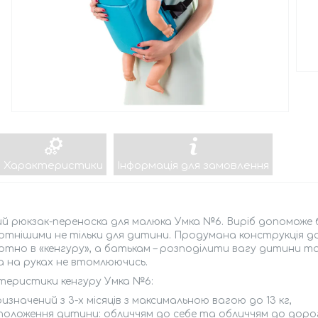
Характеристики
Інформація для замовлення
ий рюкзак-переноска для малюка Умка №6. Виріб допоможе
ртнішими не тільки для дитини. Продумана конструкція д
тно в «кенгуру», а батькам – розподілити вагу дитини 
 на руках не втомлюючись.
теристики кенгуру Умка №6:
изначений з 3-х місяців з максимальною вагою до 13 кг,
 положення дитини: обличчям до себе та обличчям до доро