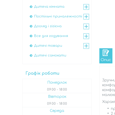
Дитяча кімната
Постільні приналежності
Догляд і гігієна
Все для годування
Дитячі товари
Дитячі самокати
Опис
Графік роботи
Зручн
Понеділок
комфо
09:00
18:00
комфор
малюка
Вівторок
Харак
09:00
18:00
пр
Середа
2