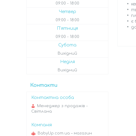
09:00
18:00
ке
т
Четвер
пл
09:00
18:00
є 
д
Пʼятниця
09:00
18:00
Субота
Вихідний
Неділя
Вихідний
Контакти
Менеджер з продажів -
Світлана
BabyUp.com.ua – магазин