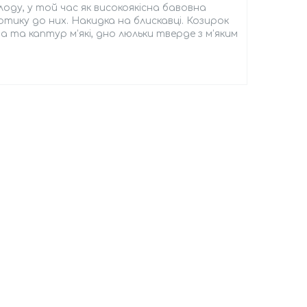
оду, у той час як високоякісна бавовна
тику до них. Накидка на блискавці. Козирок
а та каптур м’які, дно люльки тверде з м’яким