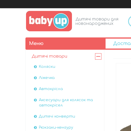
Дитячі товари для
новонароджених
Доста
Дитячі товари
Коляски
Ліжечка
Автокрісла
Аксесуари для колясок та
автокрісел
Дитячі конверти
Рюкзаки-кенгуру