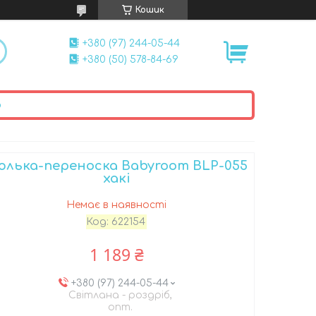
Кошик
+380 (97) 244-05-44
+380 (50) 578-84-69
ю
юлька-переноска Babyroom BLP-055
хакі
Немає в наявності
Код:
622154
1 189 ₴
+380 (97) 244-05-44
Світлана - роздріб,
опт.