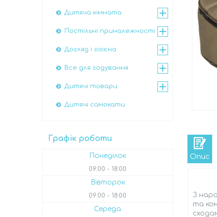
Дитяча кімната
Постільні приналежності
Догляд і гігієна
Все для годування
Дитячі товари
Дитячі самокати
Графік роботи
Понеділок
Опис
09:00
18:00
Вівторок
З наро
09:00
18:00
та ком
Середа
сходам