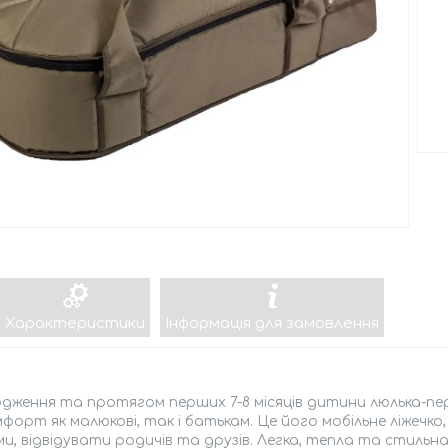
Характеристики
Інформація для замовлення
дження та протягом перших 7-8 місяців дитини люлька-пер
форт як малюкові, так і батькам. Це його мобільне ліжечко
и, відвідувати родичів та друзів. Легка, тепла та стильна 