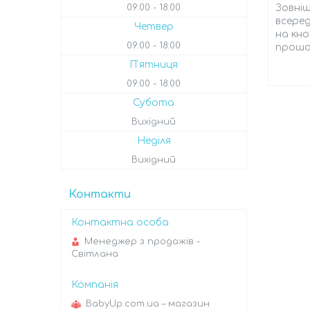
Зовніш
09:00
18:00
всеред
Четвер
на кно
09:00
18:00
прошар
Пʼятниця
09:00
18:00
Субота
Вихідний
Неділя
Вихідний
Контакти
Менеджер з продажів -
Світлана
BabyUp.com.ua – магазин