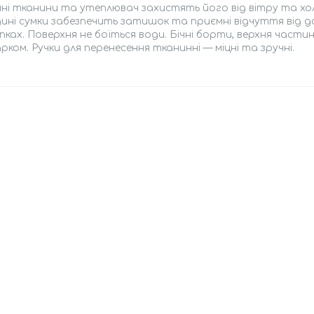
ні тканини та утеплювач захистять його від вітру та хол
ині сумки забезпечить затишок та приємні відчуття від до
пках. Поверхня не боїться води. Бічні борти, верхня частин
ком. Ручки для перенесення тканинні — міцні та зручні.