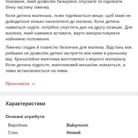
боковини, який дозволяє безшумно опускати та піднімати
бічну частину ліжечка.
Коли дитина маленька, ложе піднімається вище, щоб мамі не
доводилося низько нахилятися до малюка. Коли дитина
навчиться сидіти, потрібно опустити дно на другу позицію. Для
малюка, який навчився вставати, варто використовувати
найнижче положення.
Ліжечко гладке й повністю безпечне для малюка. Відстань між
рейками не дозволяє дитині застрягти між ними в ранньому
віці. Кронштейни маятника виготовлені з міцного матеріалу.
Коли дитина підросте, маятниковий механізм знімається, а
ліжко встановлюється на ніжки.
Приховати
Характеристики
Основні атрибути
Виробник
Babyroom
Стан
Новий