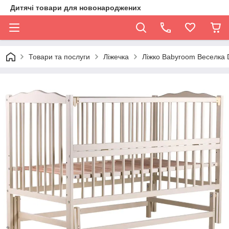
Дитячі товари для новонароджених
Товари та послуги
Ліжечка
Ліжко Babyroom Веселка D