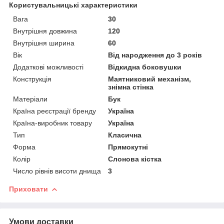
Користувальницькі характеристики
Вага
30
Внутрішня довжина
120
Внутрішня ширина
60
Вік
Від народження до 3 років
Додаткові можливості
Відкидна боковушки
Конструкція
Маятниковий механізм,
знімна стінка
Матеріали
Бук
Країна реєстрації бренду
Україна
Країна-виробник товару
Україна
Тип
Класична
Форма
Прямокутні
Колір
Слонова кістка
Число рівнів висоти днища
3
Приховати
Умови доставки