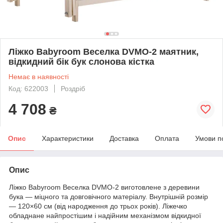
Ліжко Babyroom Веселка DVMO-2 маятник,
відкидний бік бук слонова кістка
Немає в наявності
Код: 622003
Роздріб
4 708
₴
Опис
Характеристики
Доставка
Оплата
Умови п
Опис
Ліжко Babyroom Веселка DVMO-2 виготовлене з деревини
бука — міцного та довговічного матеріалу. Внутрішній розмір
— 120×60 см (від народження до трьох років). Ліжечко
обладнане найпростішим і надійним механізмом відкидної