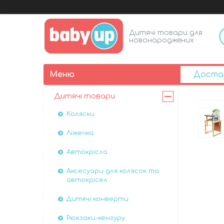
Дитячі товари для
новонароджених
Доста
Дитячі товари
Коляски
Ліжечка
Автокрісла
Аксесуари для колясок та
автокрісел
Дитячі конверти
Рюкзаки-кенгуру