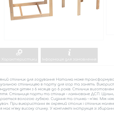
Характеристики
Інформація для замовлення
яний стільчик для годування Наталка може трансформуват
ідуальною стільницею в парту для ігор та занять. Викор
ндується дітям з 6 місяців до 6 років. Стільчик виготовл
тя. Стільниця парти та стільця – ламіноване ДСП. Щільни
ається вологою губкою. Сидіння та спинка – м'які. Між ні
вач. При використанні як окремий столик і стільчик мален
я має м'яку високу спинку. У комплекті інструкція зі збиранн