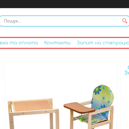
вка та оплата
Контакти
Запит на співпрац
З