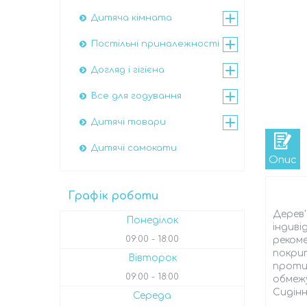
Дитяча кімната
Постільні приналежності
Догляд і гігієна
Все для годування
Дитячі товари
Дитячі самокати
Опис
Графік роботи
Дерев'
Понеділок
індив
09:00
18:00
рекоме
покрит
Вівторок
протир
09:00
18:00
обмежу
Сидінн
Середа