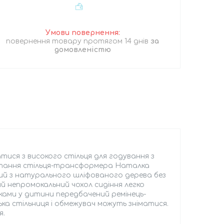
повернення товару протягом 14 днів
за
домовленістю
ися з високого стільця для годування з
истання стільця-трансформера Наталка
ений з натурального шліфованого дерева без
й непромокальний чохол сидіння легко
жками у дитини передбачений ремінець-
ька стільниця і обмежувач можуть зніматися.
я.