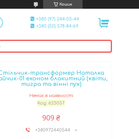
Кошик
+380 (97) 244-05-44
+380 (50) 578-84-69
ю
Стільчик-трансформер Наталка
айчик-01 економ блакитний (квіти,
тигра та вінні пух)
Немає в наявності
Код:
623057
909 ₴
+380972440544