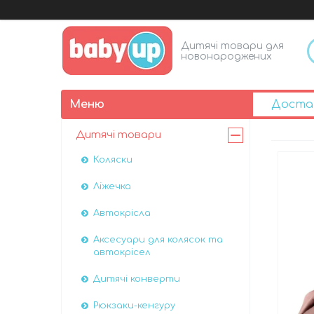
Дитячі товари для
новонароджених
Доста
Дитячі товари
Коляски
Ліжечка
Автокрісла
Аксесуари для колясок та
автокрісел
Дитячі конверти
Рюкзаки-кенгуру