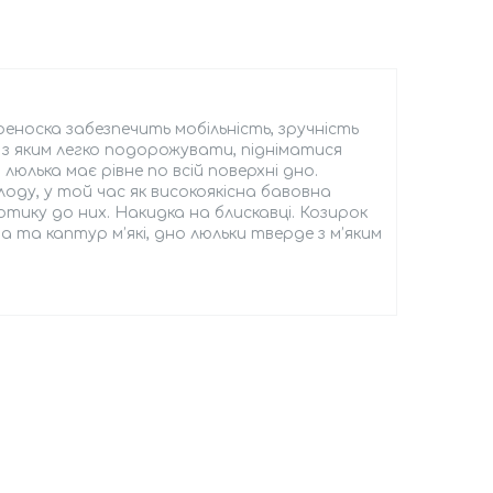
еноска забезпечить мобільність, зручність
, з яким легко подорожувати, підніматися
люлька має рівне по всій поверхні дно.
оду, у той час як високоякісна бавовна
тику до них. Накидка на блискавці. Козирок
а та каптур м’які, дно люльки тверде з м’яким