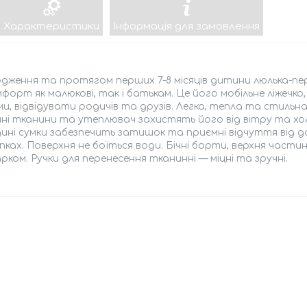
Характеристики
Інформація для замовлення
дження та протягом перших 7-8 місяців дитини люлька-пер
форт як малюкові, так і батькам. Це його мобільне ліжечко
и, відвідувати родичів та друзів. Легка, тепла та стильна 
ні тканини та утеплювач захистять його від вітру та хол
ині сумки забезпечить затишок та приємні відчуття від до
пках. Поверхня не боїться води. Бічні борти, верхня частин
ком. Ручки для перенесення тканинні — міцні та зручні.