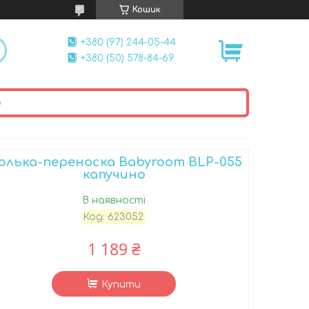
Кошик
+380 (97) 244-05-44
+380 (50) 578-84-69
ю
юлька-переноска Babyroom BLP-055
капучино
В наявності
Код:
623052
1 189 ₴
Купити