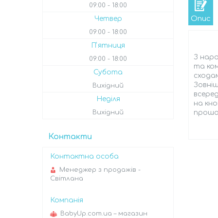
09:00
18:00
Опис
Четвер
09:00
18:00
Пʼятниця
З наро
09:00
18:00
та ком
Субота
сходам
Зовніш
Вихідний
всеред
Неділя
на кно
Вихідний
прошар
Контакти
Менеджер з продажів -
Світлана
BabyUp.com.ua – магазин