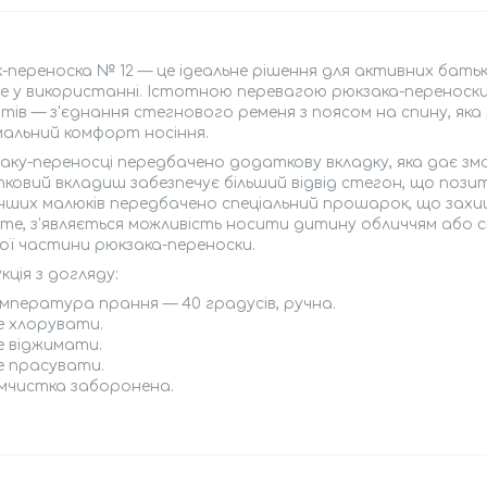
-переноска № 12 — це ідеальне рішення для активних батьків
 у використанні. Істотною перевагою рюкзака-переноски
тів — з'єднання стегнового ременя з поясом на спину, яка
мальний комфорт носіння.
аку-переносці передбачено додаткову вкладку, яка дає з
овий вкладиш забезпечує більший відвід стегон, що позит
ших малюків передбачено спеціальний прошарок, що захищ
те, з’являється можливість носити дитину обличчям або с
ої частини рюкзака-переноски.
кція з догляду:
емпература прання — 40 градусів, ручна.
е хлорувати.
е віджимати.
е прасувати.
імчистка заборонена.