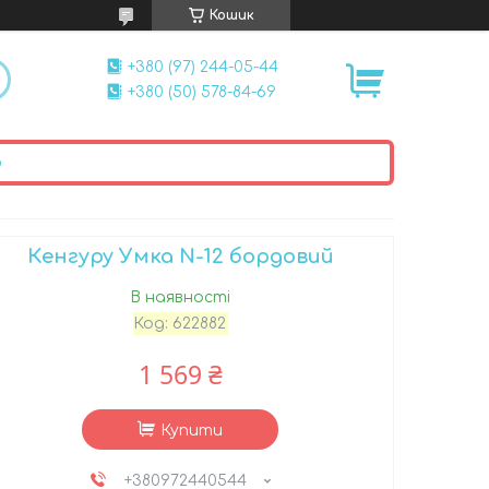
Кошик
+380 (97) 244-05-44
+380 (50) 578-84-69
ю
Кенгуру Умка N-12 бордовий
В наявності
Код:
622882
1 569 ₴
Купити
+380972440544