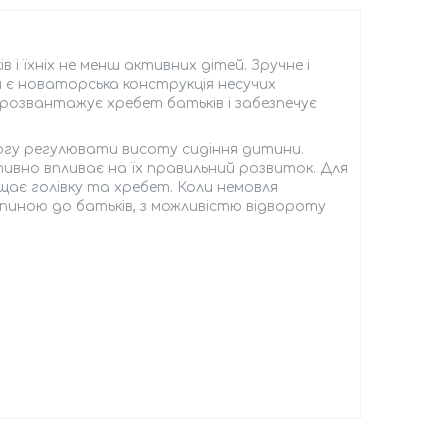
 і їхніх не менш активних дітей. Зручне і
 є новаторська конструкція несучих
 розвантажує хребет батьків і забезпечує
могу регулювати висоту сидіння дитини.
ивно впливає на їх правильний розвиток. Для
ає голівку та хребет. Коли немовля
пиною до батьків, з можливістю відвороту