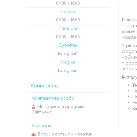
09:00
18:00
Четвер
Рюкзак
09:00
18:00
просте
Пʼятниця
елемен
09:00
18:00
макси
Субота
У рюкз
Додатк
Вихідний
наймен
Неділя
підрос
верхнь
Вихідний
Інстру
Контакти
Т
Н
Н
Н
Менеджер з продажів -
Х
Світлана
BabyUp.com.ua – магазин