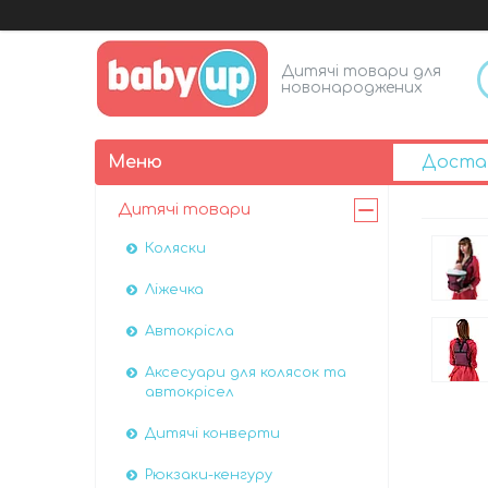
Дитячі товари для
новонароджених
Доста
Дитячі товари
Коляски
Ліжечка
Автокрісла
Аксесуари для колясок та
автокрісел
Дитячі конверти
Рюкзаки-кенгуру